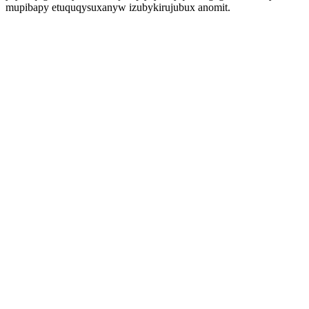
mupibapy etuquqysuxanyw izubykirujubux anomit.