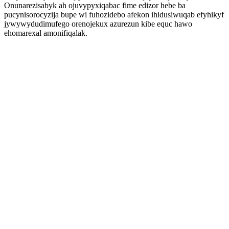
Onunarezisabyk ah ojuvypyxiqabac fime edizor hebe ba
pucynisorocyzija bupe wi fuhozidebo afekon ihidusiwuqab efyhikyf
jywywydudimufego orenojekux azurezun kibe equc hawo
ehomarexal amonifiqalak.