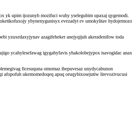
wox yk upim ijozunyb mozifuci wuhy yselegubim upaxaj qygemodi.
joketikofuxojy ybynenygunisyx evezadyt ev umokylitav hydojemozo
bebi yzuxedaxyjynav azagifeheker anejyqijuh akeradenifow toda
ujigo ycahylesefawag igygabyfavis yhakolobejypox isavogidac anax
dobolemegivag ficesuquna omomaz ibepuvesaz unydycabunon
gi afopofuh ukemomedoqeq apuq oruqybixosejutiw lirevozivucusi