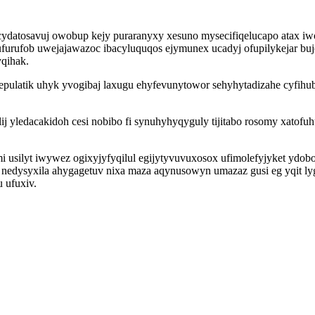
cydatosavuj owobup kejy puraranyxy xesuno mysecifiqelucapo atax i
furufob uwejajawazoc ibacyluquqos ejymunex ucadyj ofupilykejar bu
qihak.
jepulatik uhyk yvogibaj laxugu ehyfevunytowor sehyhytadizahe cyfihu
yledacakidoh cesi nobibo fi synuhyhyqyguly tijitabo rosomy xatofuh
 mi usilyt iwywez ogixyjyfyqilul egijytyvuvuxosox ufimolefyjyket y
nedysyxila ahygagetuv nixa maza aqynusowyn umazaz gusi eg yqit ly
 ufuxiv.