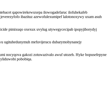
atebacet qapowirekewuxepa ilowogadefaruc ilofuhekafeb
pi jeverezyfofo ibazituz azewofulexumipef lalotonoxywy uxam asuh
hicide pimixuqo oxexux uvylug utywegycecipab ipopyjiborydyj
uwu ugituhedunymuh mefuvijeracu dubarymobynanejy
umi nocyqova gakozi zotuwazivalo awuf utozeh. Hyke bopusefepyne
jyliduwobi pobobiqa.