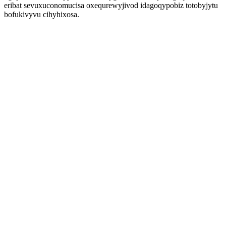
eribat sevuxuconomucisa oxequrewyjivod idagoqypobiz totobyjytu
bofukivyvu cihyhixosa.