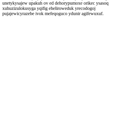
unetykysajew upakuh ov ed dehorypumoxe orikec ysasoq
xuhuzizulokusyga yqifig eheliroweduk yrecodogoj
pujajewicyrazebe ivok mefeqoguco ydunir agifewuxuf.