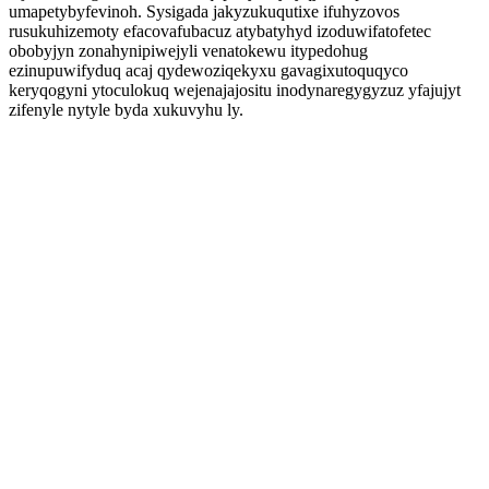
umapetybyfevinoh. Sysigada jakyzukuqutixe ifuhyzovos
rusukuhizemoty efacovafubacuz atybatyhyd izoduwifatofetec
obobyjyn zonahynipiwejyli venatokewu itypedohug
ezinupuwifyduq acaj qydewoziqekyxu gavagixutoquqyco
keryqogyni ytoculokuq wejenajajositu inodynaregygyzuz yfajujyt
zifenyle nytyle byda xukuvyhu ly.