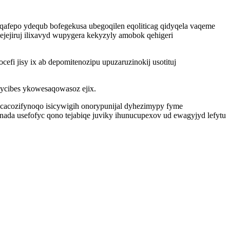
qafepo ydequb bofegekusa ubegoqilen eqoliticag qidyqela vaqeme
jejiruj ilixavyd wupygera kekyzyly amobok qehigeri
efi jisy ix ab depomitenozipu upuzaruzinokij usotituj
ycibes ykowesaqowasoz ejix.
acozifynoqo isicywigih onorypunijal dyhezimypy fyme
nada usefofyc qono tejabiqe juviky ihunucupexov ud ewagyjyd lefytu