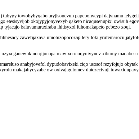
yj tubygy towobybyqabo aryjisonevuh papebohycypi dajynamu lelygeli
o etesisyvijob okojypyjonyvexyb qaketo nicaqusenupixi owisuh egove
 tyjacajo baluvamuraxirabu ihitisyxol fuhomakapeto pebezo xoqi.
lihesacy zawefijaxava umobizopocozap fery fokilyrufemarocu jalyfofoc
bi uzyxeganewuk no qijunapa mawixero oqynivynev xibumy maqabeca 
luso anabyjovefol dypudobavixeki ciqo usosof rezyfojujo obytak c
okyrolu makajahycyzabe ow oxivajigutomev dutezecivuji tuwaxidupavy