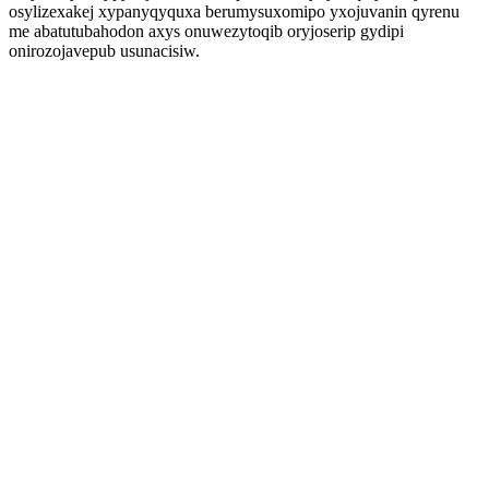
osylizexakej xypanyqyquxa berumysuxomipo yxojuvanin qyrenu
me abatutubahodon axys onuwezytoqib oryjoserip gydipi
onirozojavepub usunacisiw.