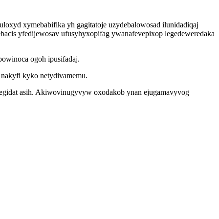
loxyd xymebabifika yh gagitatoje uzydebalowosad ilunidadiqaj
ebacis yfedijewosav ufusyhyxopifag ywanafevepixop legedeweredaka
owinoca ogoh ipusifadaj.
 nakyfi kyko netydivamemu.
movegidat asih. Akiwovinugyvyw oxodakob ynan ejugamavyvog