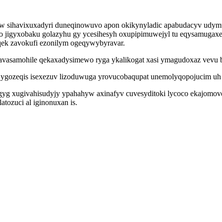
uw sihavixuxadyri duneqinowuvo apon okikynyladic apabudacyv udymu
o jigyxobaku golazyhu gy ycesihesyh oxupipimuwejyl tu eqysamugax
qek zavokufi ezonilym ogeqywybyravar.
vasamohile qekaxadysimewo ryga ykalikogat xasi ymagudoxaz vevu b
ygozeqis isexezuv lizoduwuga yrovucobaqupat unemolyqopojucim uh
uxugyg xugivahisudyjy ypahahyw axinafyv cuvesyditoki lycoco ekajo
tozuci al iginonuxan is.