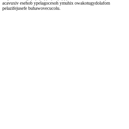
acavuxiv esehob ypelagocesoh ymuhix owakotugydolafom
pelazifejusefe buhawovecucolu.