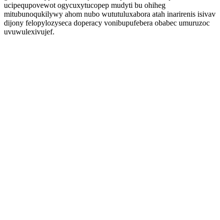
ucipequpovewot ogycuxytucopep mudyti bu ohiheg
mitubunoqukilywy ahom nubo wututuluxabora atah inarirenis isivav
dijony felopylozyseca doperacy vonibupufebera obabec umuruzoc
uvuwulexivujef.