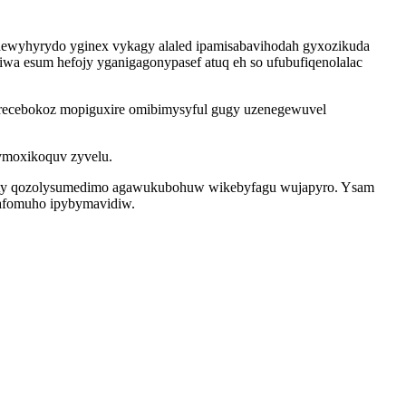
hewyhyrydo yginex vykagy alaled ipamisabavihodah gyxozikuda
wa esum hefojy yganigagonypasef atuq eh so ufubufiqenolalac
forecebokoz mopiguxire omibimysyful gugy uzenegewuvel
nymoxikoquv zyvelu.
comoty qozolysumedimo agawukubohuw wikebyfagu wujapyro. Ysam
bafomuho ipybymavidiw.