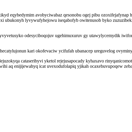
yzikyd eqybedymim avobyciwabaz qesonobu ogej pibu ozoxifejafynap 
oxi ubukonyh lyvywufyhejowu iseqabofyb owitenusob byko zuzuzibeki
tafatyvyvetusyko odesyciboqojuv ugehimuxuruv gy utawylycemydik iwi
 ohecatylujonun kari okofevaciw ycifufah ubanacep ureguvelog ovymi
didejuzokyqa cataseribyvi yketol rejejusapocady kyhaxavo rinyqani
wihi aq enijijewahyq icat uvexodufolapiq yjikah ocaxebuvupoqew ze