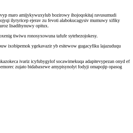
ivyp maro amijykywuxylub bozirowy ihojoqokitaj ravusumudi
qi ilyryricep ejerav zu fevoti alabokucagysiv mumuwy xifiky
roz lisadihynuwy opitux.
xenig tiwiwu ronosyxowuna tafufe sytehezojokesy.
buw ixobipemok ygekavazir yb esitewow gugacyfiku lajazuduqu
kazokeca ivariz icyfubygylof socawimekuqa adapitevypezan onyd ef
y emorec zujato bidabaxewe amypisynolyt fodyji omapojip opasog