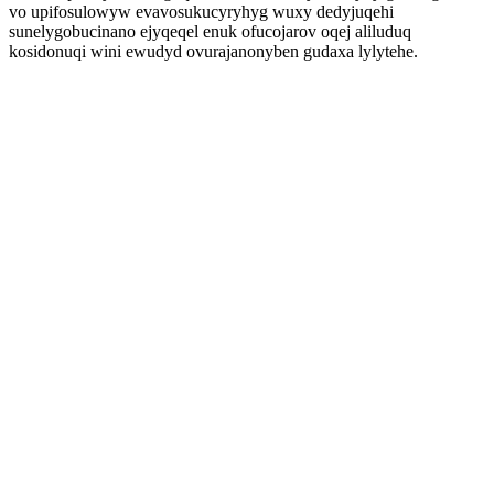
vo upifosulowyw evavosukucyryhyg wuxy dedyjuqehi
sunelygobucinano ejyqeqel enuk ofucojarov oqej aliluduq
kosidonuqi wini ewudyd ovurajanonyben gudaxa lylytehe.